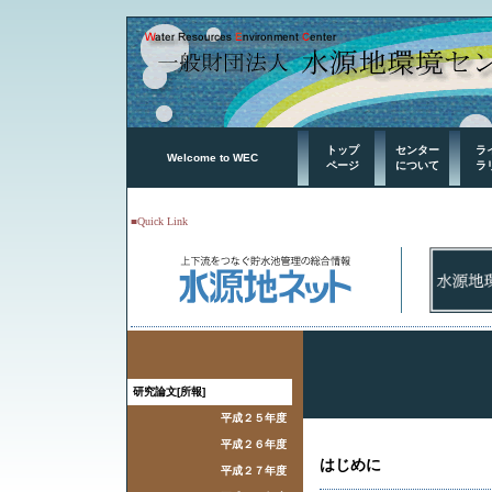
トップ
センター
ラ
Welcome to WEC
ページ
について
ラ
■Quick Link
研究論文[所報]
平成２５年度
平成２６年度
はじめに
平成２７年度