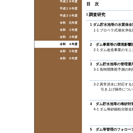
平成２８年度
目 次
平成２９年度
Ⅰ 調査研究
平成３０年度
令和 元年度
1 ダム貯水池等の水質保
令和 ２年度
1-1 プロペラ式湖水浄
令和 ３年度
令和 ４年度
2 ダム事業等の環境影響
2-1 ダム改造事業の
令和 ５年度
令和 ６年度
3 ダム貯水池等の管理運
3-1 長時間降雨予測の
3-2 異常洪水に対応
引き上げ操作につい
4 ダム貯水池等の堆砂対
4-1 ダム堆砂細粒分除
5 ダム等管理のフォロー